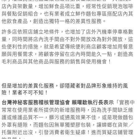
店內貨架數量，增加鮮食品項比重，經常性促銷現泡咖啡
與餐點促銷組合，也有業者成立鮮作麵包專區搭配店內其
他飲食產品，創造出獨特一格的差異性服務。
許多店依照店鋪立地條件，也增加了店外汽機車停車格數
量，同時間將店內洗手間由不對外開放改為對外開放，這
些便利性的措施，就是希望傳統便利商店顧客增加用餐意
願與用餐需求，將顧客停留在店內時間能久一點，創造高
毛利商品與其他商品與服務的銷售與使用機會！
但是增加的差異化服務，卻隱藏者對品牌形象維持的風
險！業者不可不知！
台灣神秘客服務稽核管理協會 賴曜駩執行長表示
「實務中
常常在使用業者所提供的新增服務時，因為洗手間缺乏維
護或維護品質不一，髒污或通風效果不佳，或是現做麵包
外罩有縫隙，而麵包因無單獨塑膠包裝，讓蟑螂在貨架／
托盤附近出沒，引發消費者衛生疑慮！進而質疑店鋪管理